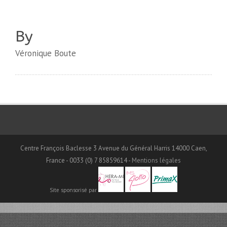
By
Véronique Boute
Centre François Baclesse 3 Avenue du Général Harris 14000 Caen,
France - 0033 (0) 7 85859614 -
Mentions légales
Site sponsorisé par