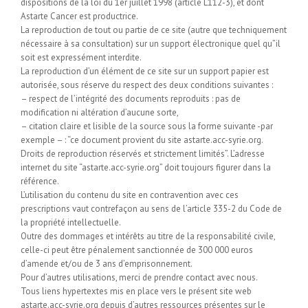
dispositions de la loi du 1er juillet 1998 (article L112-3), et dont
Astarte Cancer est productrice.
La reproduction de tout ou partie de ce site (autre que techniquement
nécessaire à sa consultation) sur un support électronique quel qu”il
soit est expressément interdite.
La reproduction d’un élément de ce site sur un support papier est
autorisée, sous réserve du respect des deux conditions suivantes :
– respect de l’intégrité des documents reproduits : pas de
modification ni altération d’aucune sorte,
– citation claire et lisible de la source sous la forme suivante -par
exemple – : “ce document provient du site astarte.acc-syrie.org.
Droits de reproduction réservés et strictement limités”. L’adresse
internet du site “astarte.acc-syrie.org” doit toujours figurer dans la
référence.
L’utilisation du contenu du site en contravention avec ces
prescriptions vaut contrefaçon au sens de l’article 335-2 du Code de
la propriété intellectuelle.
Outre des dommages et intérêts au titre de la responsabilité civile,
celle-ci peut être pénalement sanctionnée de 300 000 euros
d’amende et/ou de 3 ans d’emprisonnement.
Pour d’autres utilisations, merci de prendre contact avec nous.
Tous liens hypertextes mis en place vers le présent site web
astarte.acc-syrie.org depuis d’autres ressources présentes sur le