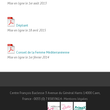
Mise en ligne le 1er août 2013
Dépliant
Mise en ligne le 18 avril 2015
Conseil de la Femme Méditerranéenne
Mise en ligne le 1er février 2014
Centre François Baclesse 3 Avenue du Général Harris 14000 Caen,
France - 0033 (0) 7 85859614 -
Mentions légales