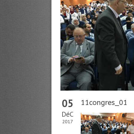
05
11congres_01
DéC
2017