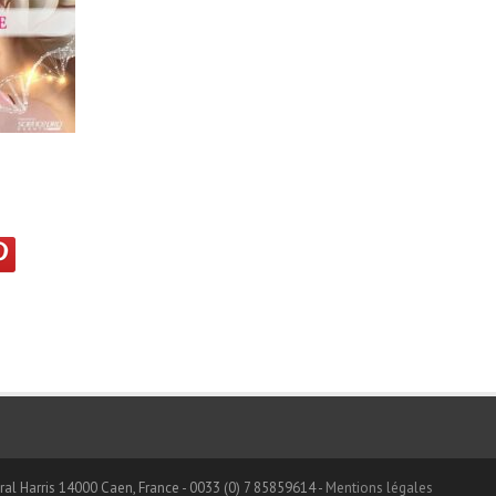
al Harris 14000 Caen, France - 0033 (0) 7 85859614 -
Mentions légales