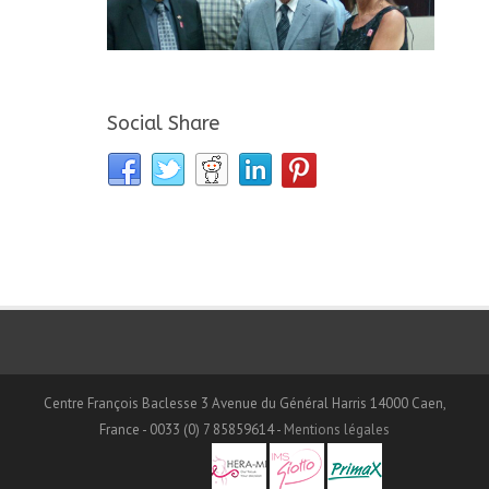
Social Share
Centre François Baclesse 3 Avenue du Général Harris 14000 Caen,
France - 0033 (0) 7 85859614 -
Mentions légales