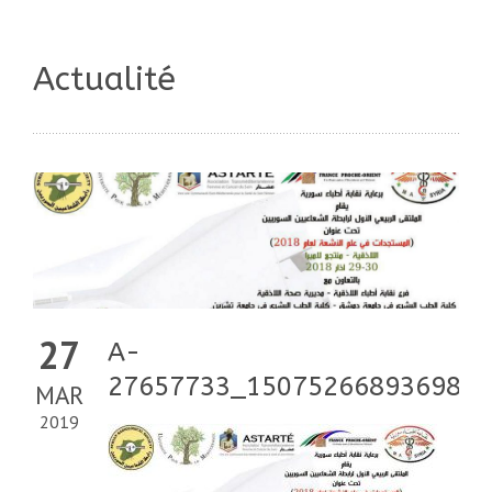
Actualité
27
A-
27657733_1507526689369814
MAR
2019