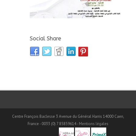
Social Share
Centre François Baclesse 3 Avenue du Général Harris 14000 Caen,
France - 0033 (0) 7 85859614 -
Mentions légales