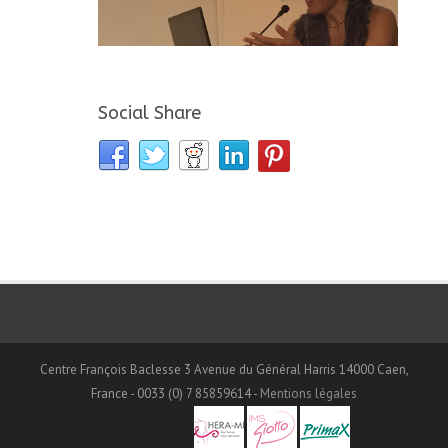
Social Share
Centre François Baclesse 3 Avenue du Général Harris 14000 Caen,
France - 0033 (0) 7 85859614 -
Mentions légales